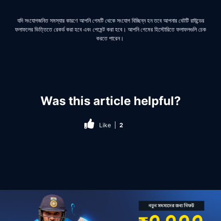
যদি সংযোগজনিত সমস্যার কারণে আপনি গেমটি থেকে সংযোগ বিচ্ছিন্ন হন তবে আপনার বেটটি রাউন্ডের
ফলাফলের ভিত্তিতে রেকর্ড করা হবে এবং পেমেন্ট করা হবে। আপনি গেমের হিস্টোরিতে ফলাফলগুলি চেক
করতে পারেন।
Was this article helpful?
Like
2