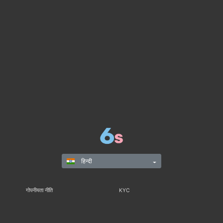
हिन्दी
गोपनीयता नीति
KYC
नियम और विनियम
नियम और शर्तें
जिम्मेदार गेमिंग