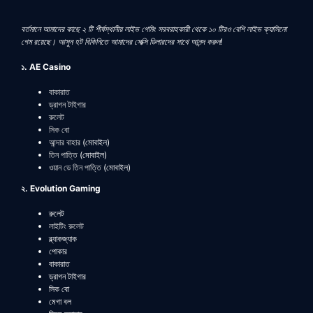
বর্তমানে আমাদের কাছে ২ টি শীর্ষস্থানীয় লাইভ গেমিং সরবরাহকারী থেকে ১০ টিরও বেশি লাইভ ক্যাসিনো
গেম রয়েছে। আসুন হট বিকিনিতে আমাদের সেক্সি ডিলারদের সাথে আনন্দ করুন!
১. AE Casino
বাকারাত
ড্রাগন টাইগার
রুলেট
সিক বো
আন্দার বাহার
(মোবাইল)
তিন পাত্তি
(মোবাইল)
ওয়ান ডে তিন পাত্তি
(মোবাইল)
২. Evolution Gaming
রুলেট
লাইটিং রুলেট
ব্ল্যাকজ্যাক
পোকার
বাকারাত
ড্রাগন টাইগার
সিক বো
মেগা বল